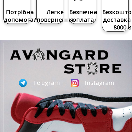
Потрібна
Легке
Безпечна
Безкошто
допомога?
повернення
оплата
доставка 
8000 ₴
Telegram
Instagram