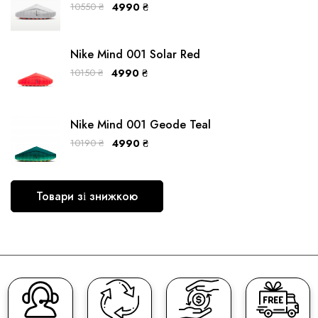
10550
₴
4990
₴
Nike Mind 001 Solar Red
10150
₴
4990
₴
Nike Mind 001 Geode Teal
10190
₴
4990
₴
Товари зі знижкою