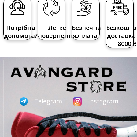
Потрібна
Легке
Безпечна
Безкошто
допомога?
повернення
оплата
доставка 
8000 ₴
Telegram
Instagram