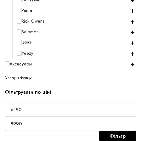
+
Puma
+
Rick Owens
+
Salomon
+
UGG
+
Yeezy
+
Аксесуари
Скинути фільтр
Фільтрувати по ціні
Фільтр