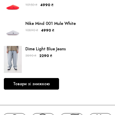
10150
₴
4990
₴
Nike Mind 001 Mule White
10890
₴
4990
₴
Dime Light Blue Jeans
3890
₴
2290
₴
Товари зі знижкою