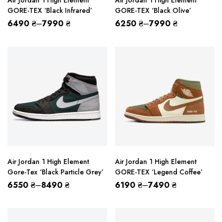
Air Jordan 1 High Element
Air Jordan 1 High Element
GORE-TEX ‘Black Infrared’
GORE-TEX ‘Black Olive’
6490
₴
–
7990
₴
6250
₴
–
7990
₴
Air Jordan 1 High Element
Air Jordan 1 High Element
Gore-Tex ‘Black Particle Grey’
GORE-TEX ‘Legend Coffee’
6550
₴
–
8490
₴
6190
₴
–
7490
₴