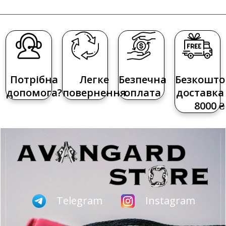
Потрібна
Легке
Безпечна
Безкошто
допомога?
повернення
оплата
доставка 
8000 ₴
Telegram
Instagram