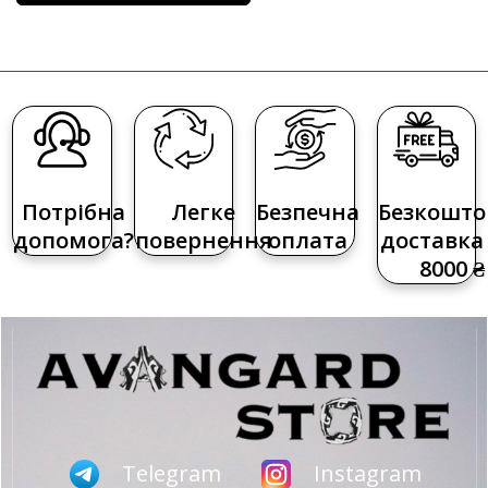
Потрібна
Легке
Безпечна
Безкошто
допомога?
повернення
оплата
доставка 
8000 ₴
Telegram
Instagram