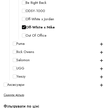
Be Right Back
ODSY-1000
Off-White x Jordan
Off-White x Nike
Out Of Office
+
Puma
+
Rick Owens
+
Salomon
+
UGG
+
Yeezy
+
Аксесуари
Скинути фільтр
Фільтрувати по ціні