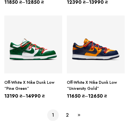
11850
₴
–
12850
₴
12390
₴
–
13990
₴
Off-White X Nike Dunk Low
Off-White X Nike Dunk Low
“Pine Green”
“University Gold”
13190
₴
–
14990
₴
11650
₴
–
12650
₴
1
2