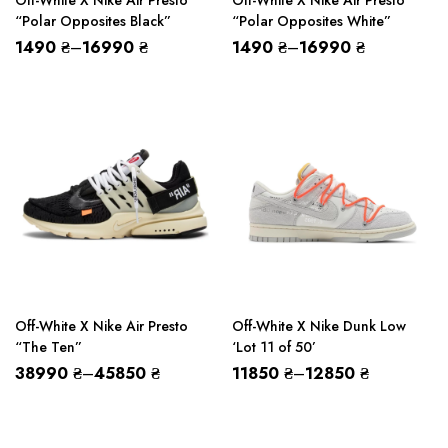
Off-White X Nike Air Presto
Off-White X Nike Air Presto
“Polar Opposites Black”
“Polar Opposites White”
1490
₴
–
16990
₴
1490
₴
–
16990
₴
Off-White X Nike Air Presto
Off-White X Nike Dunk Low
“The Ten”
‘Lot 11 of 50’
38990
₴
–
45850
₴
11850
₴
–
12850
₴