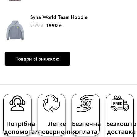
Syna World Team Hoodie
3790
₴
1990
₴
Товари зі знижкою
Потрібна
Легке
Безпечна
Безкошто
допомога?
повернення
оплата
доставка 