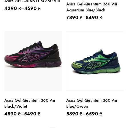
Asics GEL-QUANTUM 360 VIII
Asics Gel-Quantum 360 Viii
4290
₴
–
4590
₴
Aquarium Blue/Black
7890
₴
–
8490
₴
Asics Gel-Quantum 360 Viii
Asics Gel-Quantum 360 Viii
Black/Violet
Blue/Green
4890
₴
–
5490
₴
5890
₴
–
6590
₴