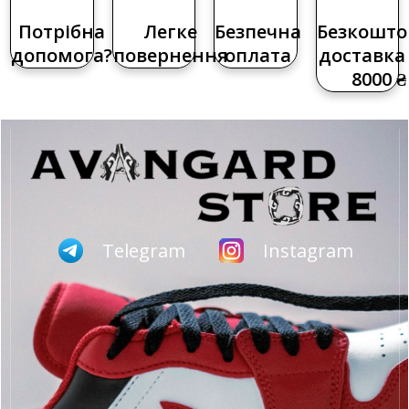
Потрібна
Легке
Безпечна
Безкошто
допомога?
повернення
оплата
доставка 
8000 ₴
Telegram
Instagram