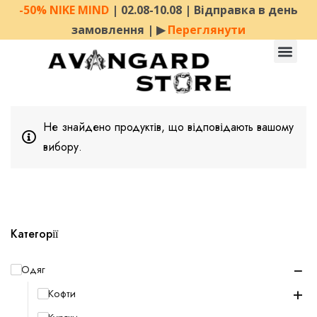
-50% NIKE MIND
| 02.08-10.08 | Відправка в день
замовлення | ▶︎
Переглянути
Не знайдено продуктів, що відповідають вашому
вибору.
Категорії
−
Одяг
+
Кофти