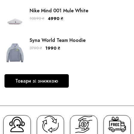
Nike Mind 001 Mule White
10890
₴
4990
₴
Syna World Team Hoodie
3790
₴
1990
₴
Товари зі знижкою