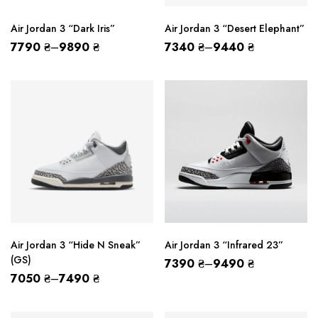
Air Jordan 3 “Dark Iris”
Air Jordan 3 “Desert Elephant”
7790
₴
–
9890
₴
7340
₴
–
9440
₴
Air Jordan 3 “Hide N Sneak”
Air Jordan 3 “Infrared 23”
(GS)
7390
₴
–
9490
₴
7050
₴
–
7490
₴