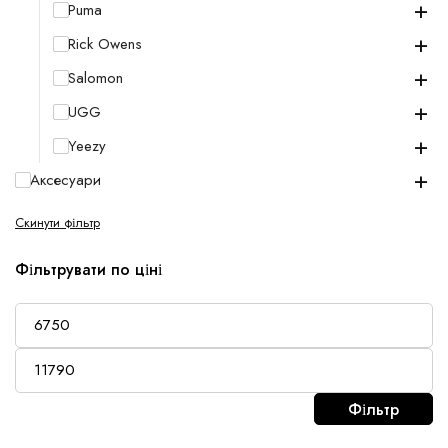
+
Puma
+
Rick Owens
+
Salomon
+
UGG
+
Yeezy
+
Аксесуари
Скинути фільтр
Фільтрувати по ціні
Фільтр