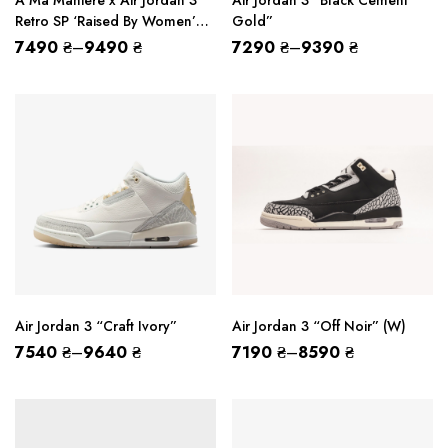
A Ma Maniére x Air Jordan 3
Air Jordan 3 “Black Cement
Retro SP ‘Raised By Women’
Gold”
(W)
7490
₴
–
9490
₴
7290
₴
–
9390
₴
Air Jordan 3 “Craft Ivory”
Air Jordan 3 “Off Noir” (W)
7540
₴
–
9640
₴
7190
₴
–
8590
₴