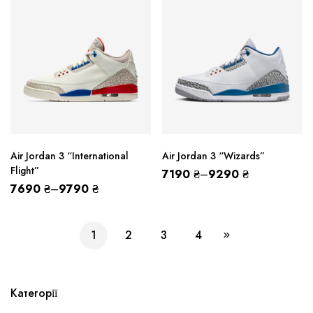
Air Jordan 3 “International
Air Jordan 3 “Wizards”
Flight”
7190
₴
–
9290
₴
7690
₴
–
9790
₴
1
2
3
4
Категорії