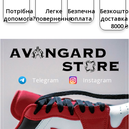
Потрібна
Легке
Безпечна
Безкошто
допомога?
повернення
оплата
доставка 
8000 ₴
Telegram
Instagram