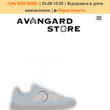
-50% NIKE MIND
| 02.08-10.08 | Відправка в день
замовлення | ▶︎
Переглянути