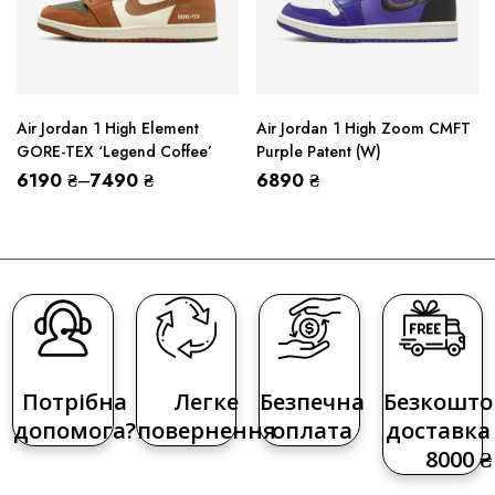
Air Jordan 1 High Element
Air Jordan 1 High Zoom CMFT
GORE-TEX ‘Legend Coffee’
Purple Patent (W)
6190
₴
–
7490
₴
6890
₴
Потрібна
Легке
Безпечна
Безкошто
допомога?
повернення
оплата
доставка 
8000 ₴