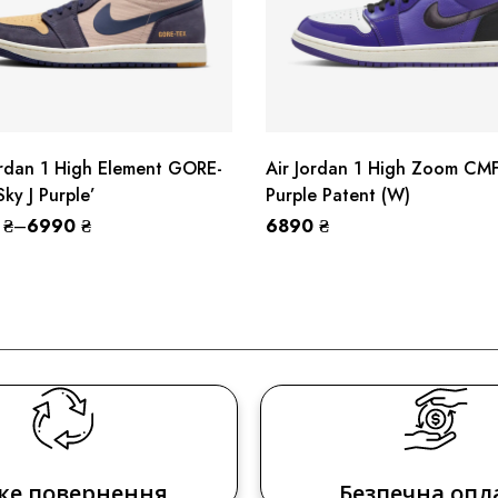
ordan 1 High Element GORE-
Air Jordan 1 High Zoom CM
ky J Purple’
Purple Patent (W)
0
₴
–
6990
₴
6890
₴
ке повернення
Безпечна опл