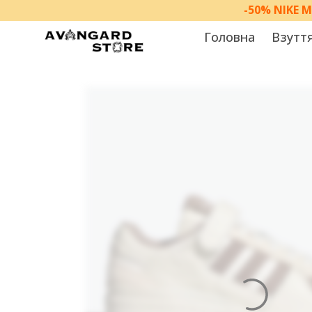
-50% NIKE 
Головна
Взутт