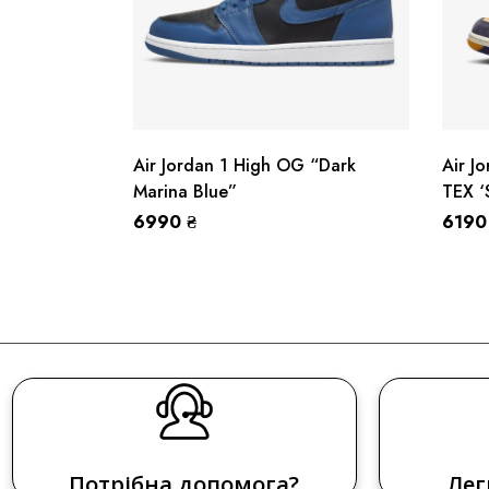
Air Jordan 1 High OG “Dark
Air J
Marina Blue”
TEX ‘S
6990
₴
619
Потрібна допомога?
Лег