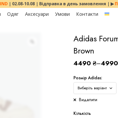
MIND
| 02.08-10.08 | Відправка в день замовлення | ▶︎
П
я
Одяг
Аксесуари
Умови
Контакти
Adidas Foru
Brown
4490
₴
–
499
Розмір Adidas:
Видалити
Кількість