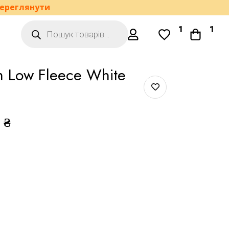
ереглянути
1
1
m Low Fleece White
0
₴