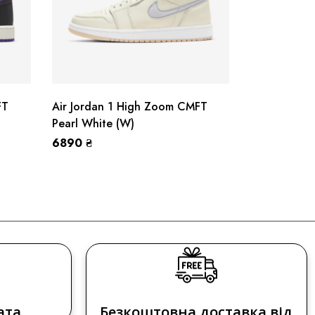
FT
Air Jordan 1 High Zoom CMFT
Air Jordan 
Pearl White (W)
‘Light Bone’
6890
₴
7150
₴
ата
Безкоштовна доставка від