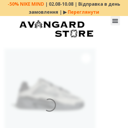
-50% NIKE MIND
| 02.08-10.08 | Відправка в день
замовлення | ▶︎
Переглянути