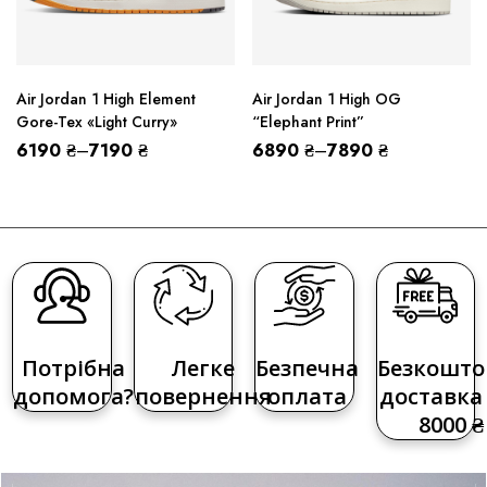
Air Jordan 1 High Element
Air Jordan 1 High OG
Gore-Tex «Light Curry»
“Elephant Print”
6190
₴
–
7190
₴
6890
₴
–
7890
₴
Потрібна
Легке
Безпечна
Безкошто
допомога?
повернення
оплата
доставка 
8000 ₴