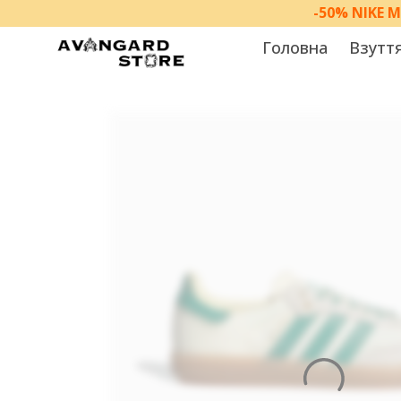
-50% NIKE 
Головна
Взутт