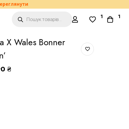
ереглянути
1
1
a X Wales Bonner
n’
90
₴