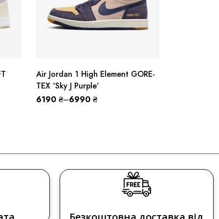
FT
Air Jordan 1 High Element GORE-
Air Jordan 
TEX ‘Sky J Purple’
Patent Chic
6190
₴
–
6990
₴
6490
₴
ата
Безкоштовна доставка від