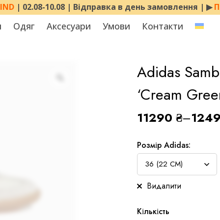
MIND
| 02.08-10.08 | Відправка в день замовлення | ▶︎
П
я
Одяг
Аксесуари
Умови
Контакти
Adidas Samb
‘Cream Gree
11290
₴
–
124
Розмір Adidas:
Видалити
Кількість