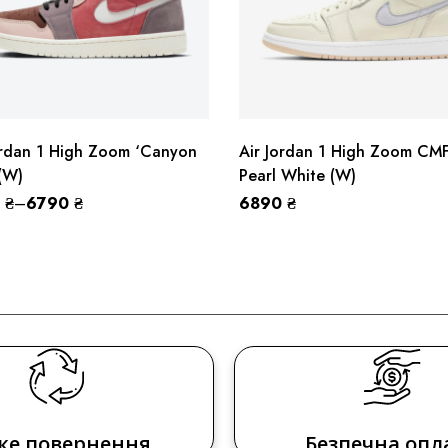
ordan 1 High Zoom ‘Canyon
Air Jordan 1 High Zoom CM
 (W)
Pearl White (W)
0
₴
–
6790
₴
6890
₴
ке повернення
Безпечна опл