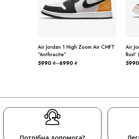
Air Jordan 1 High Zoom Air CMFT
Air J
“Anthracite”
Rust’
5990
₴
–
6990
₴
599
Потрібна допомога?
Лег