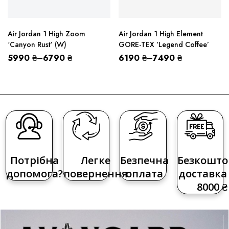
Air Jordan 1 High Zoom
Air Jordan 1 High Element
‘Canyon Rust’ (W)
GORE-TEX ‘Legend Coffee’
5990
₴
–
6790
₴
6190
₴
–
7490
₴
Потрібна
Легке
Безпечна
Безкошто
допомога?
повернення
оплата
доставка 
8000 ₴