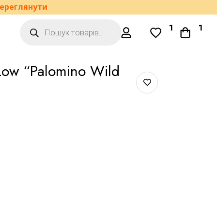
ереглянути
1
1
 Low “Palomino Wild