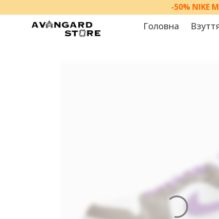
-50% NIKE 
Головна
Взутт