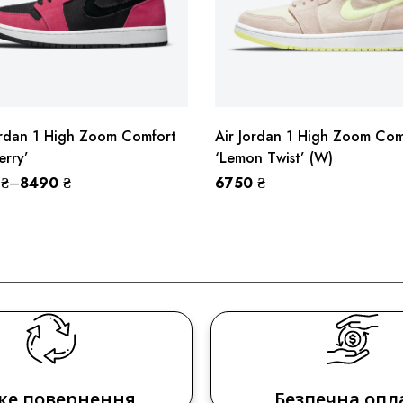
ordan 1 High Zoom Comfort
Air Jordan 1 High Zoom Com
erry’
‘Lemon Twist’ (W)
0
₴
–
8490
₴
6750
₴
ке повернення
Безпечна опл