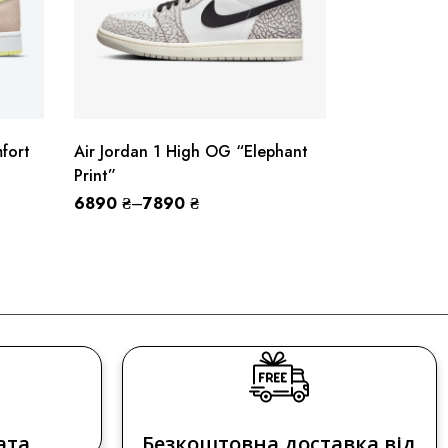
fort
Air Jordan 1 High OG “Elephant
Air Jordan 
Print”
‘Celestine B
6890
₴
–
7890
₴
7490
₴
ата
Безкоштовна доставка від