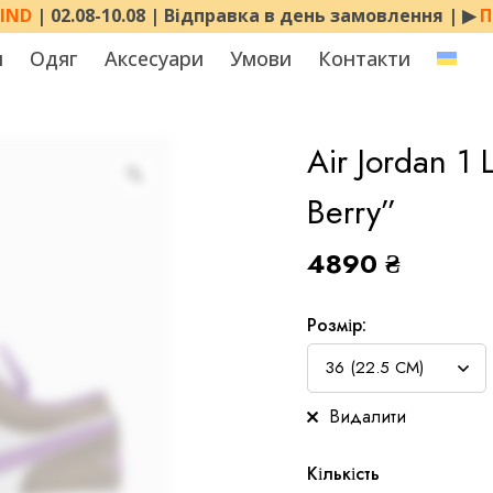
MIND
| 02.08-10.08 | Відправка в день замовлення | ▶︎
П
я
Одяг
Аксесуари
Умови
Контакти
Air Jordan 1
Berry”
4890
₴
Розмір:
Видалити
Кількість