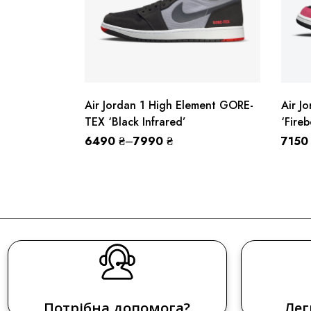
Air Jordan 1 High Element GORE-
Air J
TEX ‘Black Infrared’
‘Fireb
6490
₴
–
7990
₴
715
Потрібна допомога?
Лег