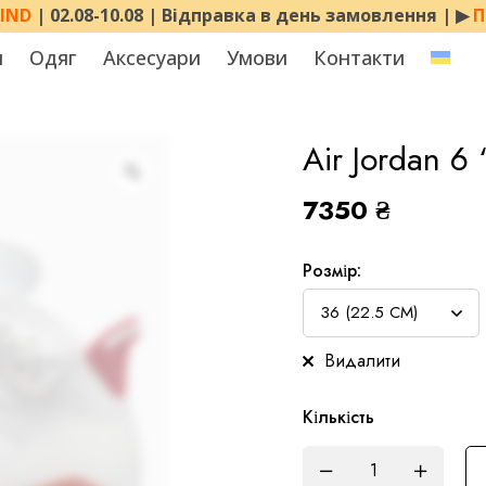
MIND
| 02.08-10.08 | Відправка в день замовлення | ▶︎
П
я
Одяг
Аксесуари
Умови
Контакти
Air Jordan 6
7350
₴
Розмір:
Видалити
Кількість