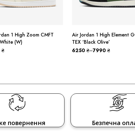
ordan 1 High Zoom CMFT
Air Jordan 1 High Element 
 White (W)
TEX ‘Black Olive’
0
₴
6250
₴
–
7990
₴
ке повернення
Безпечна опл