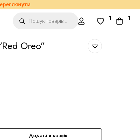
ереглянути
1
1
 “Red Oreo”
Додати в кошик