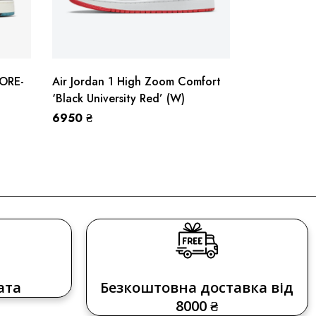
GORE-
Air Jordan 1 High Zoom Comfort
Air Jordan 
‘Black University Red’ (W)
Rust’ (W)
6950
₴
5990
₴
–
6
ата
Безкоштовна доставка від
8000 ₴