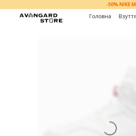
-50% NIKE 
Головна
Взутт