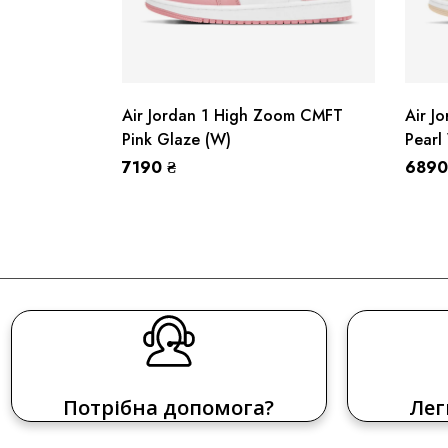
Air Jordan 1 High Zoom CMFT
Air J
Pink Glaze (W)
Pearl
7190
₴
689
Потрібна допомога?
Лег