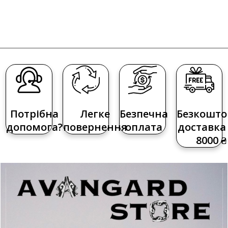
Потрібна
Легке
Безпечна
Безкошто
допомога?
повернення
оплата
доставка 
8000 ₴