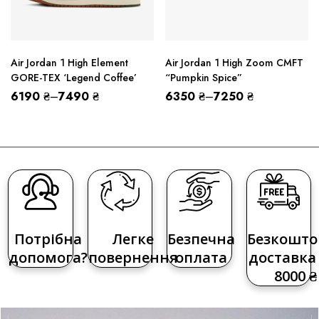
Air Jordan 1 High Element
Air Jordan 1 High Zoom CMFT
GORE-TEX ‘Legend Coffee’
“Pumpkin Spice”
6190
₴
–
7490
₴
6350
₴
–
7250
₴
Потрібна
Легке
Безпечна
Безкошто
допомога?
повернення
оплата
доставка 
8000 ₴