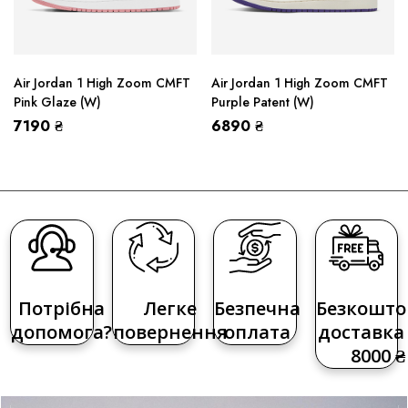
Air Jordan 1 High Zoom CMFT
Air Jordan 1 High Zoom CMFT
Pink Glaze (W)
Purple Patent (W)
7190
₴
6890
₴
Потрібна
Легке
Безпечна
Безкошто
допомога?
повернення
оплата
доставка 
8000 ₴