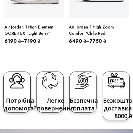
Air Jordan 1 High Element
Air Jordan 1 High Zoom
GORE-TEX “Light Berry”
Comfort ‘Chile Red’
6190
₴
–
7190
₴
6490
₴
–
7750
₴
Потрібна
Легке
Безпечна
Безкошто
допомога?
повернення
оплата
доставка 
8000 ₴