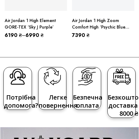
Air Jordan 1 High Element
Air Jordan 1 High Zoom
GORE-TEX ‘Sky J Purple’
Comfort High ‘Psychic Blue
Sesame’ (W)
6190
₴
–
6990
₴
7390
₴
Потрібна
Легке
Безпечна
Безкошто
допомога?
повернення
оплата
доставка 
8000 ₴