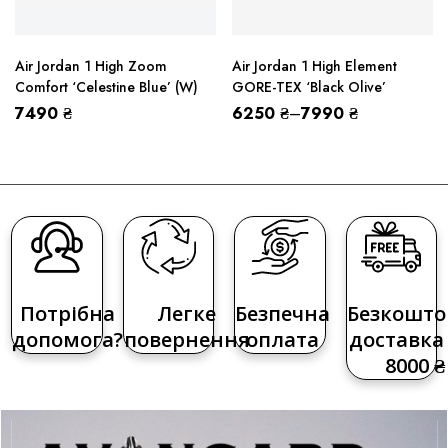
Air Jordan 1 High Zoom
Air Jordan 1 High Element
Comfort ‘Celestine Blue’ (W)
GORE-TEX ‘Black Olive’
7490
₴
6250
₴
–
7990
₴
Потрібна
Легке
Безпечна
Безкошто
допомога?
повернення
оплата
доставка 
8000 ₴