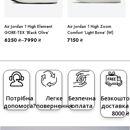
Air Jordan 1 High Element
Air Jordan 1 High Zoom
GORE-TEX ‘Black Olive’
Comfort ‘Light Bone’ (W)
6250
₴
–
7990
₴
7150
₴
Потрібна
Легке
Безпечна
Безкошто
допомога?
повернення
оплата
доставка 
8000 ₴