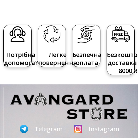
Потрібна
Легке
Безпечна
Безкошто
допомога?
повернення
оплата
доставка 
8000 ₴
Telegram
Instagram