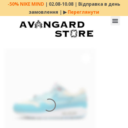
-50% NIKE MIND
| 02.08-10.08 | Відправка в день
замовлення | ▶︎
Переглянути