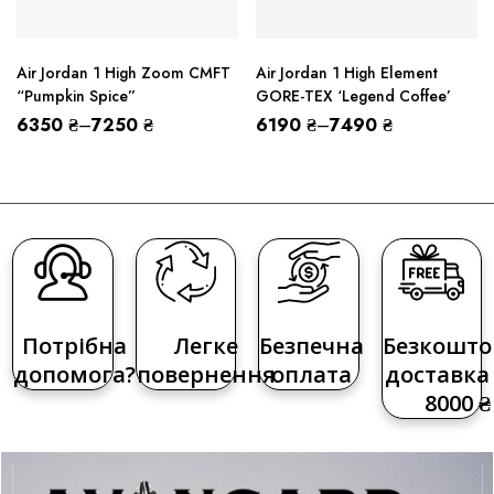
Air Jordan 1 High Zoom CMFT
Air Jordan 1 High Element
“Pumpkin Spice”
GORE-TEX ‘Legend Coffee’
6350
₴
–
7250
₴
6190
₴
–
7490
₴
Потрібна
Легке
Безпечна
Безкошто
допомога?
повернення
оплата
доставка 
8000 ₴