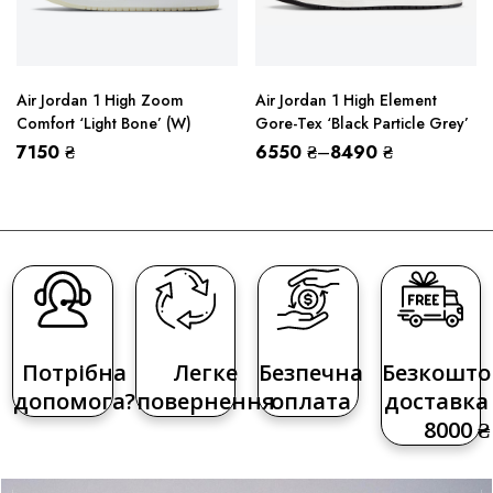
Air Jordan 1 High Zoom
Air Jordan 1 High Element
Comfort ‘Light Bone’ (W)
Gore-Tex ‘Black Particle Grey’
7150
₴
6550
₴
–
8490
₴
Потрібна
Легке
Безпечна
Безкошто
допомога?
повернення
оплата
доставка 
8000 ₴