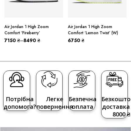
Air Jordan 1 High Zoom
Air Jordan 1 High Zoom
Comfort ‘Fireberry’
Comfort ‘Lemon Twist’ (W)
7150
₴
–
8490
₴
6750
₴
Потрібна
Легке
Безпечна
Безкошто
допомога?
повернення
оплата
доставка 
8000 ₴