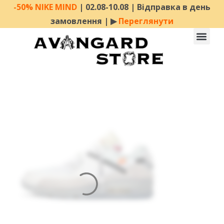
-50% NIKE MIND
| 02.08-10.08 | Відправка в день
замовлення | ▶︎
Переглянути