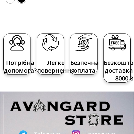
Потрібна
Легке
Безпечна
Безкошто
допомога?
повернення
оплата
доставка 
8000 ₴