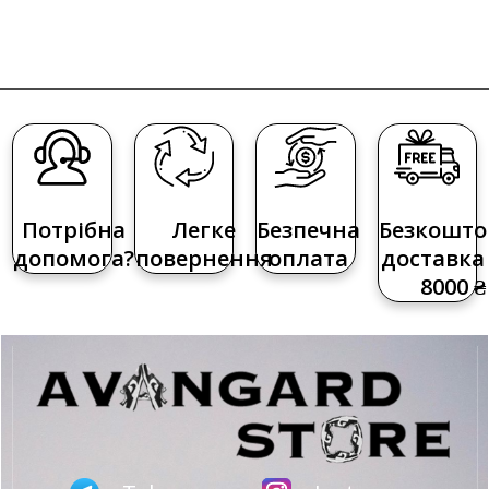
Потрібна
Легке
Безпечна
Безкошто
допомога?
повернення
оплата
доставка 
8000 ₴